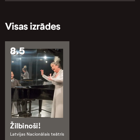
Visas izrādes
8.5
Žilbinoši!
Latvijas Nacionālais teātris