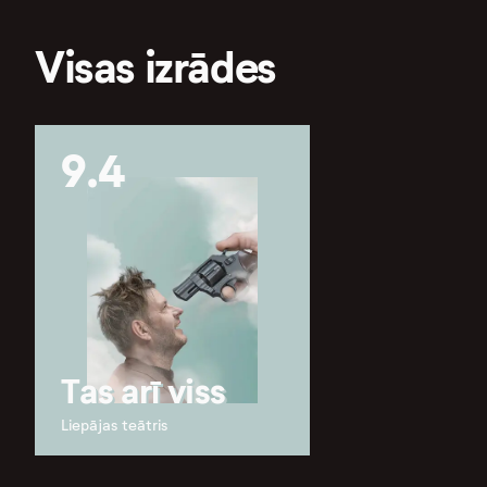
Visas izrādes
9.4
Tas arī viss
Liepājas teātris