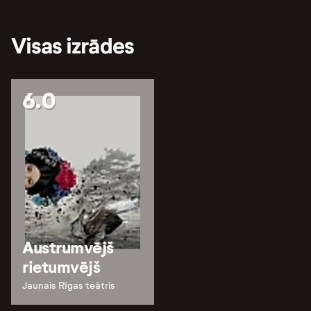
Visas izrādes
6.0
Austrumvējš
rietumvējš
Jaunais Rīgas teātris