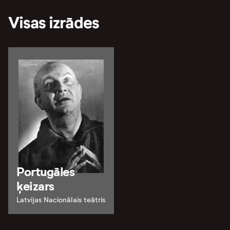
Visas izrādes
Portugāles
ķeizars
Latvijas Nacionālais teātris