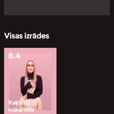
Visas izrādes
8.4
Kaķis uz
nokaitēta