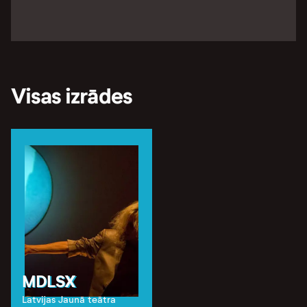
Visas izrādes
MDLSX
Latvijas Jaunā teātra