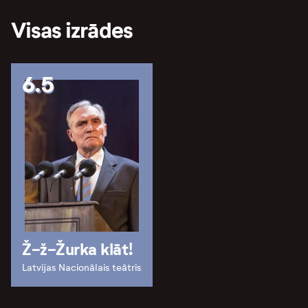
Visas izrādes
6.5
Ž-ž-Žurka klāt!
Latvijas Nacionālais teātris