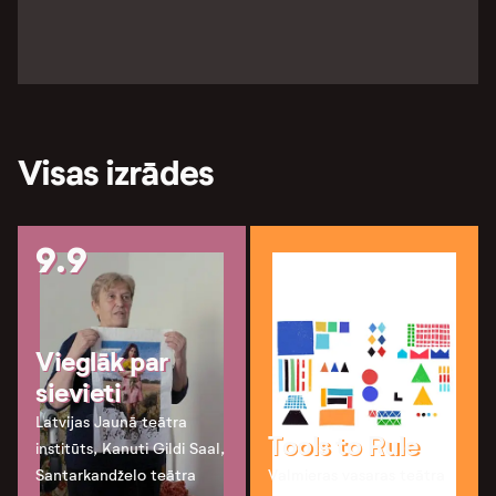
Visas izrādes
9.9
Vieglāk par
sievieti
Latvijas Jaunā teātra
Tools to Rule
institūts, Kanuti Gildi Saal,
Santarkandželo teātra
Valmieras vasaras teātra