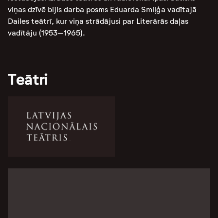
viņas dzīvē bijis darba posms Eduarda Smiļģa vadītajā
Dailes teātrī, kur viņa strādājusi par Literārās daļas
vadītāju (1953–1965).
Teātri