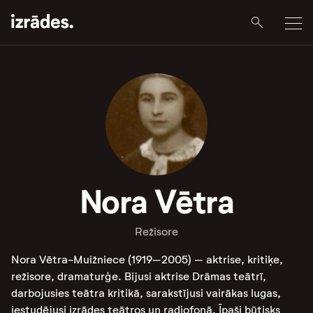
Nora Vētra
Režisore
Nora Vētra-Muižniece (1919–2005) – aktrise, kritiķe,
režisore, dramaturģe. Bijusi aktrise Drāmas teātrī,
darbojusies teātra kritikā, sarakstījusi vairākas lugas,
iestudējusi izrādes teātros un radiofonā. Īpaši būtisks