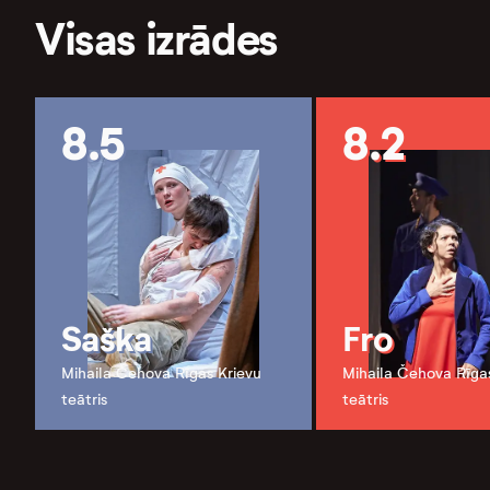
Visas izrādes
8.5
8.2
Saška
Fro
Mihaila Čehova Rīgas Krievu
Mihaila Čehova Rīga
teātris
teātris