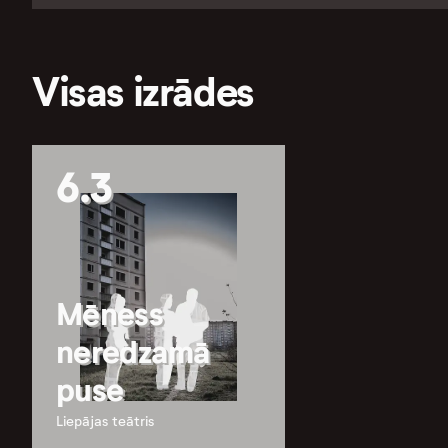
Visas izrādes
6.3
Mēness
neredzamā
puse
Liepājas teātris