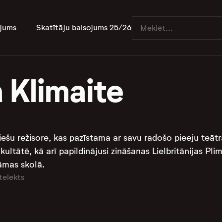
jums
Skatītāju balsojums 25/26
 Klimaite
viešu režisore, kas pazīstama ar savu radošo pieeju teātr
kultātē, kā arī papildinājusi zināšanas Lielbritānijas P
āmas skolā.
telekts