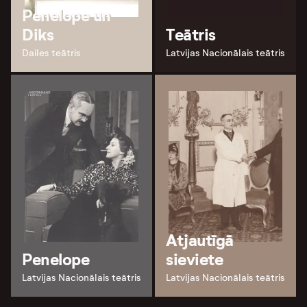
Penelope un
Diks
Teātris
Dailes teātris
Latvijas Nacionālais teātris
Atjautīgā
Penelope
sieviete
Latvijas Nacionālais teātris
Latvijas Nacionālais teātris