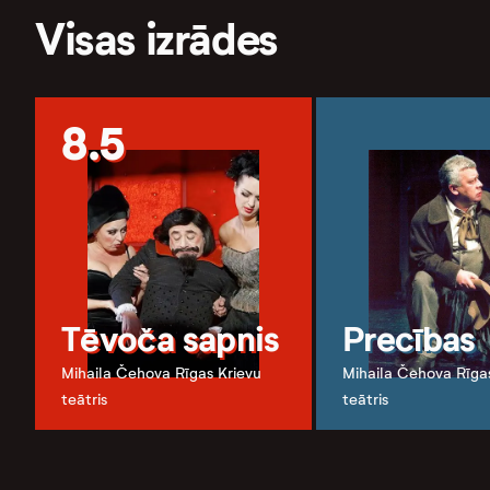
Visas izrādes
8.5
Tēvoča sapnis
Precības
Mihaila Čehova Rīgas Krievu
Mihaila Čehova Rīga
teātris
teātris