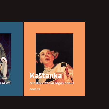
Kaštanka
s Krievu
Mihaila Čehova Rīgas Krievu
teātris