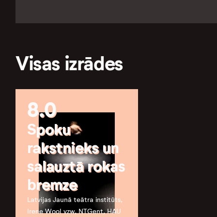
Visas izrādes
8.0
Spoku
rakstnieks un
salauztā rokas
bremze
Latvijas Jaunā teātra institūts,
Irene Wool vzw, NTGent, HAU