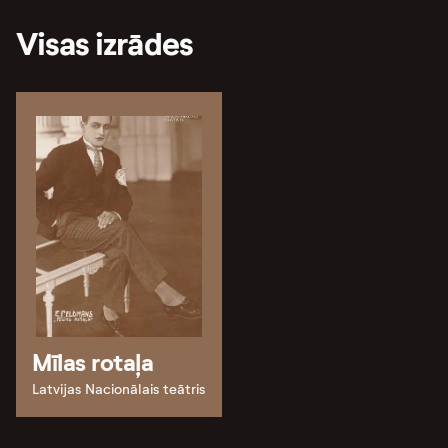
Visas izrādes
Mīlas rotaļa
Latvijas Nacionālais teātris