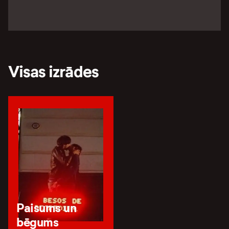
Visas izrādes
Paisums un
bēgums