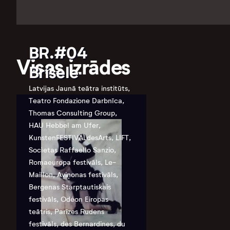
BR.#04
Visas izrādes
Brisele
Latvijas Jaunā teātra institūts,
Teatro Fondazione Darbnīca,
Thomas Consulting Group,
HAU Hebbel am Ufer,
KunstenFESTIVALdesArts, LIFT,
Socìetas Raffaello Sanzio,
Romaeuropa festivāls, Le-
Maillon, Aviņonas festivāls,
Bergenas Starptautiskais
festivāls, Odéon Eiropas
teātris, Parīzes Rudens
festivāls, des Bernardines, du