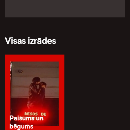
Visas izrādes
Paisums un
bēgums