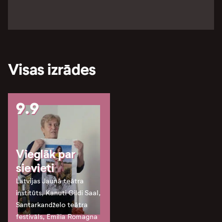
Visas izrādes
9.9
Vieglāk par
sievieti
Latvijas Jaunā teātra
institūts, Kanuti Gildi Saal,
Santarkandželo teātra
festivāls, Emilia Romagna