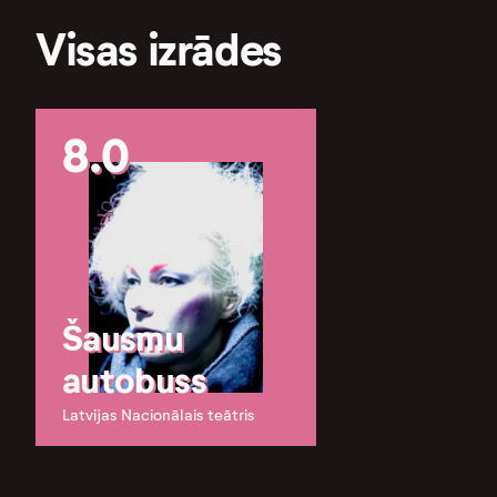
Visas izrādes
8.0
Šausmu
autobuss
Latvijas Nacionālais teātris