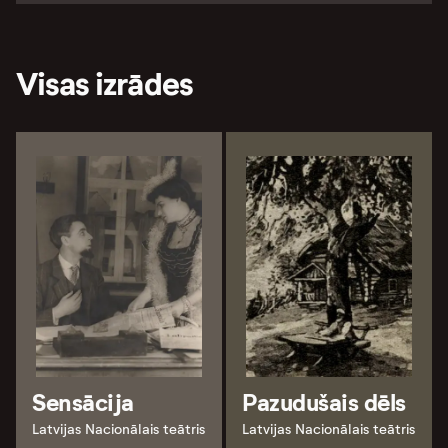
Visas izrādes
Sensācija
Pazudušais dēls
Latvijas Nacionālais teātris
Latvijas Nacionālais teātris