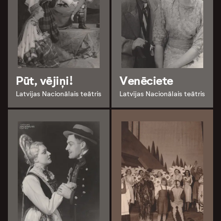
Pūt, vējiņi!
Venēciete
Latvijas Nacionālais teātris
Latvijas Nacionālais teātris