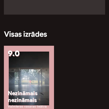
Visas izrādes
9.0
Nezināmais
nezināmais
Valmieras vasaras teātra