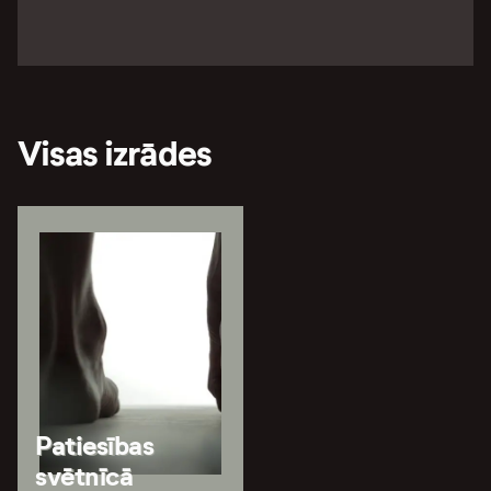
Visas izrādes
Patiesības
svētnīcā