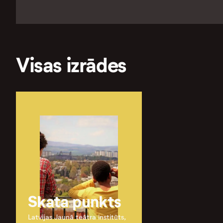
Visas izrādes
Skata punkts
Latvijas Jaunā teātra institūts,