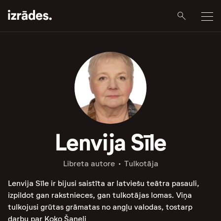
Lenvija Sīle
Libreta autore
Tulkotāja
Lenvija Sīle ir bijusi saistīta ar latviešu teātra pasauli,
izpildot gan rakstnieces, gan tulkotājas lomas. Viņa
tulkojusi grūtas grāmatas no angļu valodas, tostarp
darbu par Koko Šaneli