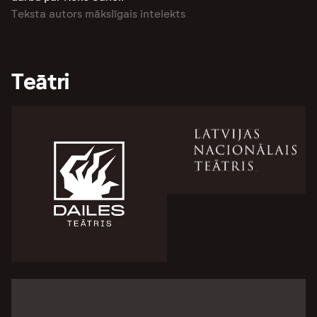
Teksta autors mākslīgais intelekts
Teātri