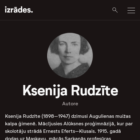
Ksenija Rudzīte
Autore
Ksenija Rudzīte (1898–1947) dzimusi Augulienas muižas
kalpa ģimenē. Mācījusies Alūksnes proģimnāzijā, kur par
skolotāju strādā Ernests Eferts–Klusais. 1915. gadā
dodas uz Maskavu,
mācās Sarkanās profesūras