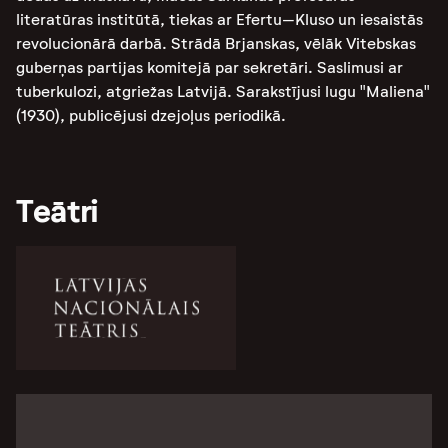
literatūras institūtā, tiekas ar
Efertu–Kluso un iesaistās
re
volucionārā darbā. S
trādā Brjanskas,
vēlāk Vitebskas
guberņas
partijas komitejā par sekretā
ri. Saslimusi ar
tuberkulozi, atgriežas Latvijā. Sarakstījusi lugu "Maliena"
(1930), publicējusi dzejoļus periodikā.
Teātri