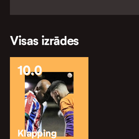
Visas izrādes
10.0
Klapping