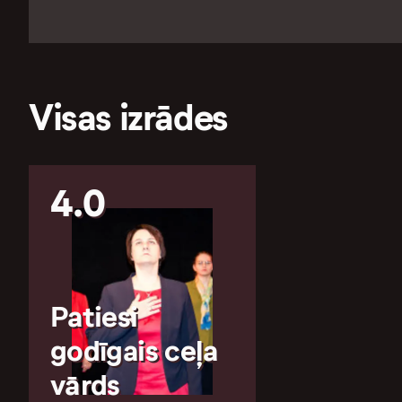
Visas izrādes
4.0
Patiesi
godīgais ceļa
vārds