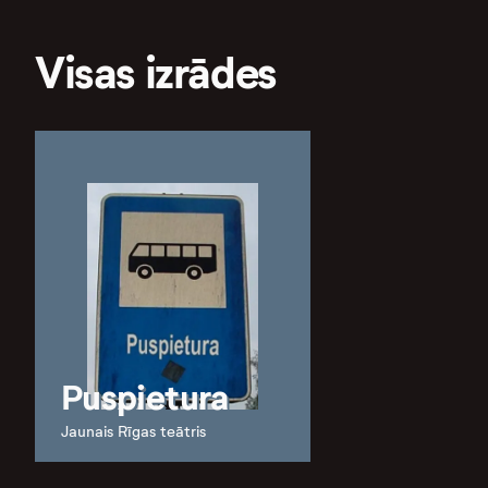
Visas izrādes
Puspietura
Jaunais Rīgas teātris