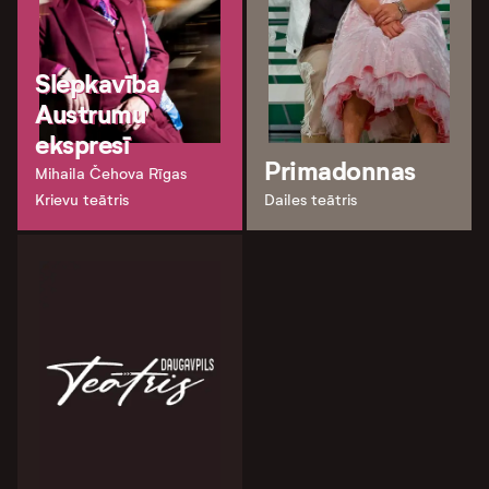
Slepkavība
Austrumu
ekspresī
Primadonnas
Mihaila Čehova Rīgas
Krievu teātris
Dailes teātris