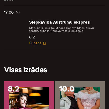
19:00
3st.
Slepkavība Austrumu ekspresī
Rīga, Kaļķu iela 16, Mihaila Čehova Rīgas Krievu
teātris, Mihaila Čehova teātra Lielā zāle
8.2
Biļetes
Visas izrādes
8.2
10.0