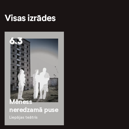
Visas izrādes
6.3
Mēness
neredzamā puse
Liepājas teātris