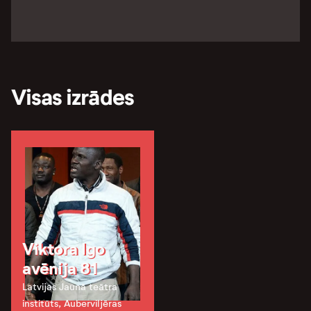
Visas izrādes
Viktora Igo
avēnija 81
Latvijas Jaunā teātra
institūts, Auberviljēras