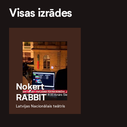
Visas izrādes
Noķert
RABBIT
Latvijas Nacionālais teātris