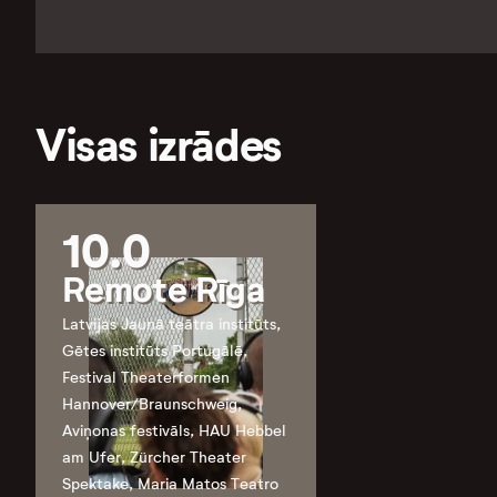
Visas izrādes
10.0
Remote Rīga
Latvijas Jaunā teātra institūts,
Gētes institūts Portugālē,
Festival Theaterformen
Hannover/Braunschweig,
Aviņonas festivāls, HAU Hebbel
am Ufer, Zürcher Theater
Spektake, Maria Matos Teatro