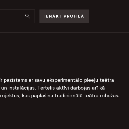
IENĀKT PROFILĀ
 ir pazīstams ar savu eksperimentālo pieeju teātra
n instalācijas. Tertelis aktīvi darbojas arī kā
projektus, kas paplašina tradicionālā teātra robežas.