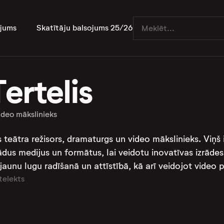
jums
Skatītāju balsojums 25/26
ertelis
ideo mākslinieks
as teātra režisors, dramaturgs un video mākslinieks. Viņš
us medijus un formātus, lai veidotu inovatīvas izrādes u
jaunu lugu radīšanā un attīstībā, kā arī veidojot video 
telekts