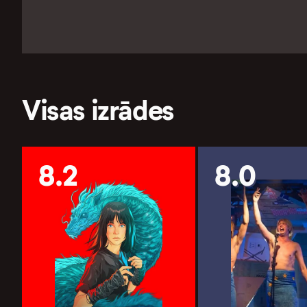
Visas izrādes
8.2
8.0