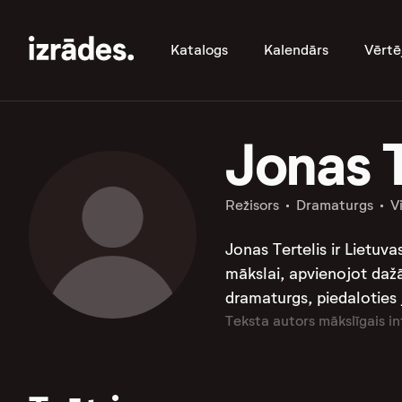
Katalogs
Kalendārs
Vērtē
Jonas T
Režisors
Dramaturgs
V
Jonas Tertelis ir Lietuv
mākslai, apvienojot dažād
dramaturgs, piedaloties 
Teksta autors mākslīgais in