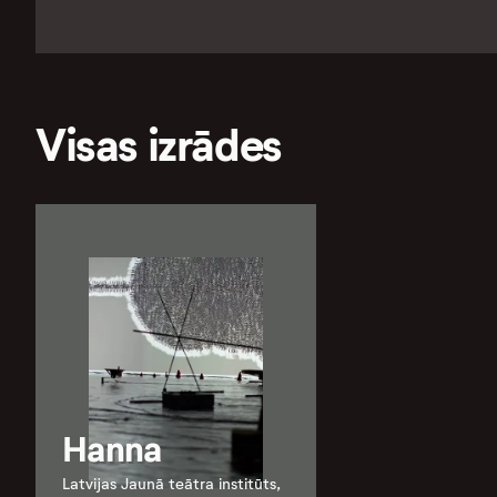
Visas izrādes
Hanna
Latvijas Jaunā teātra institūts,