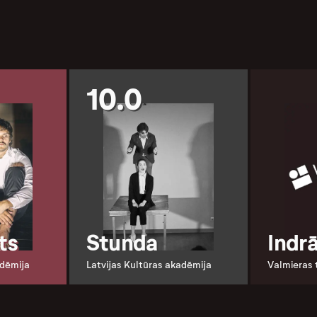
10.0
ts
Stunda
Indr
adēmija
Latvijas Kultūras akadēmija
Valmieras 