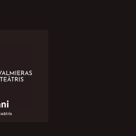
āni
teātris