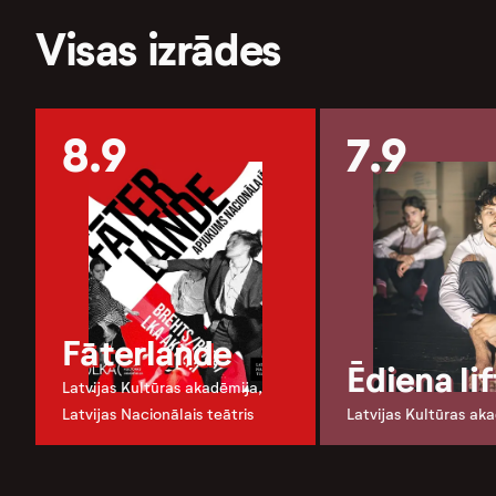
Visas izrādes
8.9
7.9
Fāterlande
Ēdiena lif
Latvijas Kultūras akadēmija,
Latvijas Nacionālais teātris
Latvijas Kultūras ak