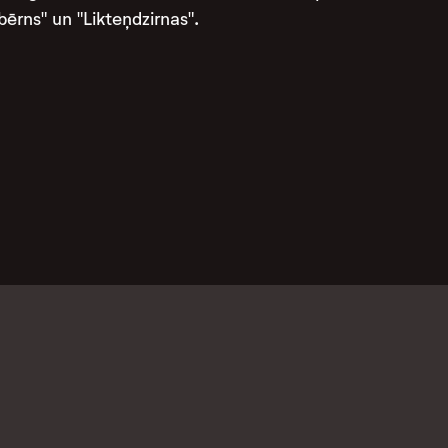
bērns" un "Likteņdzirnas".