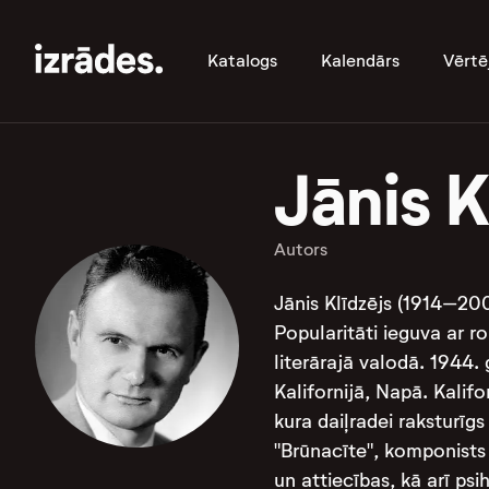
Katalogs
Kalendārs
Vērtē
Jānis K
Autors
Jānis Klīdzējs (1914–2000
Popularitāti ieguva ar r
literārajā valodā. 1944
Kalifornijā, Napā. Kalifo
kura daiļradei raksturīg
"Brūnacīte", komponists 
un attiecības, kā arī ps