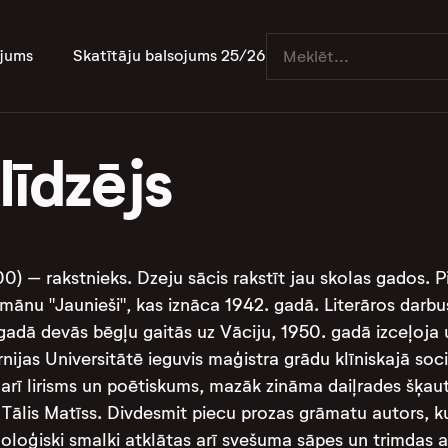
jums
Skatītāju balsojums 25/26
līdzējs
) – rakstnieks. Dzeju sācis rakstīt jau skolas gados. Pir
omānu "Jaunieši", kas iznāca 1942. gadā. Literāros darbus
. gadā devās bēgļu gaitās uz Vāciju, 1950. gadā izceļoj
rnijas Universitātē ieguvis maģistra grādu klīniskajā soc
s arī lirisms un poētiskums, mazāk zināma daiļrades šķa
Tālis Matīss. Divdesmit piecu prozas grāmatu autors, kur
iholoģiski smalki atklātas arī svešuma sāpes un trimdas 