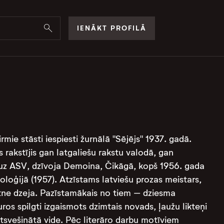
IENĀKT PROFILĀ
mie stāsti iespiesti žurnālā "Sējējs" 1937. gadā.
 rakstījis gan latgaliešu rakstu valodā, gan
a uz ASV, dzīvoja Demoina, Čikāgā, kopš 1956. gada
ioloģijā (1957). Atzīstams latviešu prozas meistars,
utne dzeja. Pazīstamākais no tiem – dziesma
os spilgti izgaismots dzimtais novads, ļaužu likteņi
atsvešinātā vide. Pēc literāro darbu motīviem