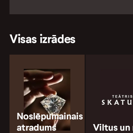
Visas izrādes
Noslēpumainais
atradums
Viltus un