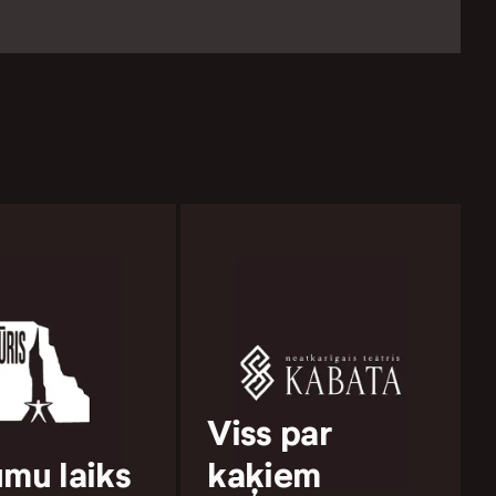
Viss par
umu laiks
kaķiem