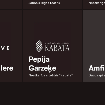
Jaunais Rīgas teātris
Neatkarīgai
Pepija
llere
Garzeķe
Amfi
Neatkarīgais teātris "Kabata"
Daugavpils