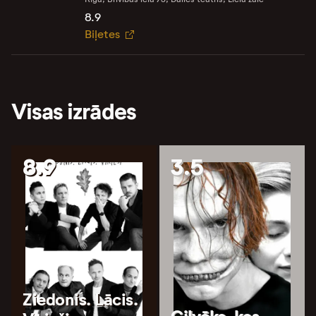
8.9
Biļetes
Visas izrādes
8.9
3.5
Ziedonis. Lācis.