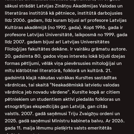
sākusi strādāt Latvijas Zinātņu Akadēmijas Valodas un
literatūras institūtā kā pētniece, institūtā darbojusies
līdz 2006. gadam, līdz kuram bijusi arī profesore Latvijas
Kultūras akadēmijā (no 1992. gada). Kopš 1996. gada ir
profesore Latvijas Universitātē, laikposmā no 1999. gada
līdz 2007. gadam bijusi arī Latvijas Universitātes
Filoloģijas fakultātes dekāne. Ir
vairāku grāmatu autore.
20. gadsimta 80. gados viņas interešu lokā bijuši dzejas
formas pētījumi, vēlāk viņa pievērsusies mitoloģijai un
mītu klātbūtnei literatūrā, folklorā un kultūrā. 21.
gadsimtā klajā nākušas vairākas Kursītes sastādītas
vārdnīcas, tai skaitā "Neakadēmiskā latviešu valodas
vārdnīca jeb novadu vārdene". Kursīte kopā ar citiem
pētniekiem un studentiem aktīvi piedalās folkloras un
etnogrāfijas ekspedīcijās gan Latvijā, gan citās
valstīs.
2007. gadā saņēmusi Triju Zvaigžņu ordeni un
2025. gadā saņēmusi Ministru kabineta
balvu. Ar 2026.
gada 11. maija lēmumu piešķirts valsts emeritētās