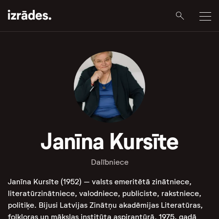
Janīna Kursīte
Dalībniece
Janīna Kursīte (1952) – valsts emeritētā zinātniece,
literatūrzinātniece, valodniece, publiciste, rakstniece,
politiķe. Bijusi Latvijas Zinātņu akadēmijas Literatūras,
folkloras un mākslas institūta aspirantūrā,
1975. gadā