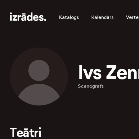
Katalogs
Kalendārs
Vērtē
Ivs Ze
Scenogrāfs
Teātri