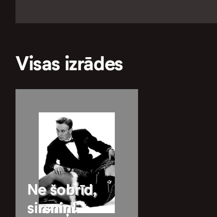
Visas izrādes
Ne šobrīd,
sirsniņ!