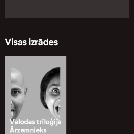
Visas izrādes
Valodas triloģija
Ārzemnieks