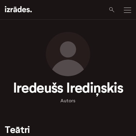
Iredeušs Irediņskis
Autors
Teātri