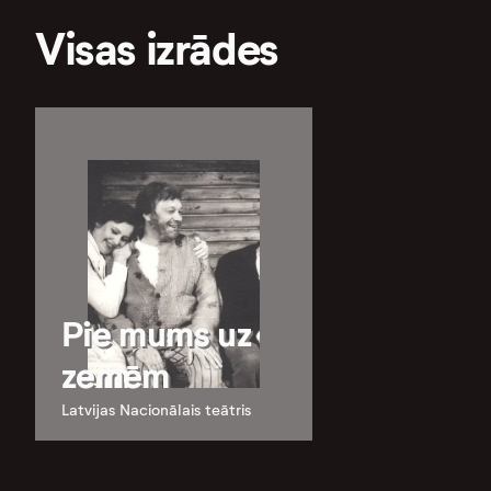
Visas izrādes
Pie mums uz
zemēm
Latvijas Nacionālais teātris