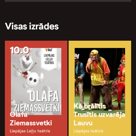
Visas izrādes
10.0
Kā brālītis
Olafa
Trusītis uzvarēja
Ziemassvetki
Lauvu
Liepājas Leļļu teātris
Liepājas teātris