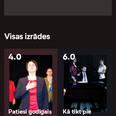
Visas izrādes
4.0
6.0
Patiesi godīgais
Kā tikt pie