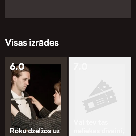
Visas izrādes
6.0
7.0
Vai tev tas
Roku dzelžos uz
neliekas dīvaini,