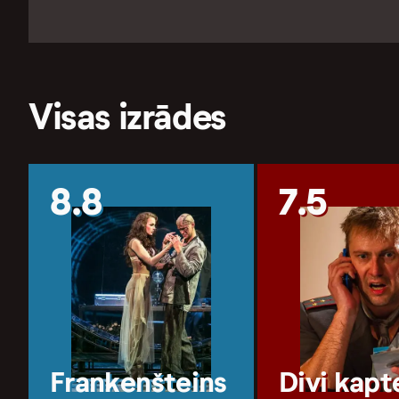
Visas izrādes
8.8
7.5
Frankenšteins
Divi kapt