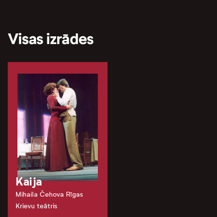
Visas izrādes
Kaija
Mihaila Čehova Rīgas
Krievu teātris